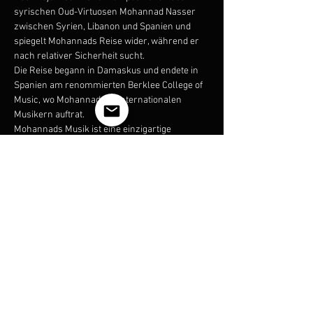
syrischen Oud-Virtuosen Mohannad Nasser 
zwischen Syrien, Libanon und Spanien und 
spiegelt Mohannads Reise wider, während er 
nach relativer Sicherheit sucht.
Die Reise begann in Damaskus und endete in 
Spanien am renommierten Berklee College of 
Music, wo Mohannad mit internationalen 
Musikern auftrat.
Mohannads Musik ist eine einzigartige 
Mischung aus traditioneller arabischer und 
orientalischer Musik sowie Jazz, Brasilianisch 
und Flamenco.
Das Album erhielt das Labor Art Grant von 
Ettijahat Independent Culture und ist auf 
verschiedenen Bühnen und Festivals auf der 
ganzen Welt aufgetreten.
About Mohannad Nasser:
Show More