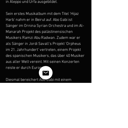
in Aleppo und Urfa ausgebildet.

Sein erstes Musikalbum mit dem Titel 'Hijaz 
Harb' nahm er in Beirut auf. Abo Gabi ist 
Sänger im Ornina Syrian Orchestra und im Al-
Manarah Projekt des palästinensischen 
Musikers Ramzi Abu Radwan. Zudem war er 
als Sänger in Jordi Savall's Projekt 'Orpheus 
im 21. Jahrhundert' vertreten, einem Projekt 
des spanischen Musikers, das über 40 Musiker 
aus aller Welt vereint. Mit seinen Konzerten 
reiste er durch Europa.

Diesmal bereichert Abo Gabi mit einem 
Konzert das Düsseldorfer Nachtleben:

Neben alten Songs wird er zusammen mit dem 
Haneen Chor neue Songs von seinem 
kommenden Album 'Sijj Biladi' präsentieren, 
als auch traditionelle Lieder und Folklore aus 
dem orientalischen Raum.
